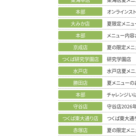
本部
オンラインス
大みか店
夏限定メニュ
本部
メニュー内容
京成店
夏の限定メニ
つくば研究学園店
研究学園店 
水戸店
水戸店夏メニ
勝田店
夏メニューの
本部
チャレンジい
守谷店
守谷店202
つくば東大通り店
つくば東大通
赤塚店
夏の限定メニ