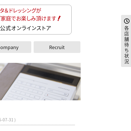
タ＆ドレッシングが
ご家庭でお楽しみ頂けます
公式オンラインストア
各
店
舗
待
Company
Recruit
ち
状
況
6-07-31