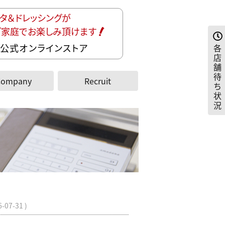
タ＆ドレッシングが
ご家庭でお楽しみ頂けます
公式オンラインストア
各
店
舗
待
Company
Recruit
ち
状
況
6-07-31