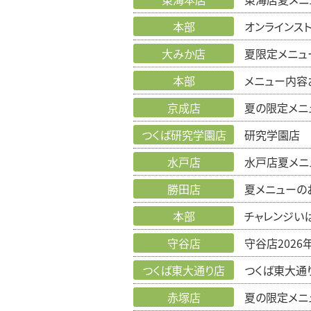
本部
オンラインス
大みか店
夏限定メニュ
本部
メニュー内容
京成店
夏の限定メニ
つくば研究学園店
研究学園店 
水戸店
水戸店夏メニ
勝田店
夏メニューの
本部
チャレンジい
守谷店
守谷店202
つくば東大通り店
つくば東大通
赤塚店
夏の限定メニ