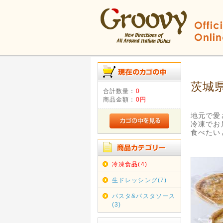
茨城
合計数量：
0
商品金額：
0円
地元で愛
冷凍でお
食べたい
冷凍食品(4)
生ドレッシング(7)
パスタ&パスタソース
(3)