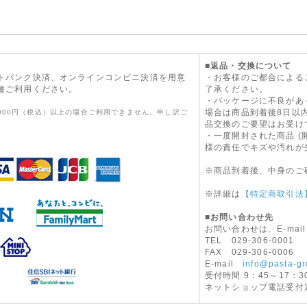
■返品・交換について
トバンク決済、オンラインコンビニ決済を用意
・お客様のご都合による
種ご利用ください。
了承ください。
・パッケージに不良があ
場合は商品到着後8日以
,000円（税込）以上の場合ご利用できません。申し訳ご
品交換のご要望はお受け
・一度開封された商品 (
様の責任でキズや汚れが
※商品到着後、中身のご
※詳細は
【特定商取引法
■お問い合わせ先
お問い合わせは、E-mai
TEL 029-306-0001
FAX 029-306-0006
E-mail
info@pasta-gr
受付時間 9：45～17：3
ネットショップ電話受付定