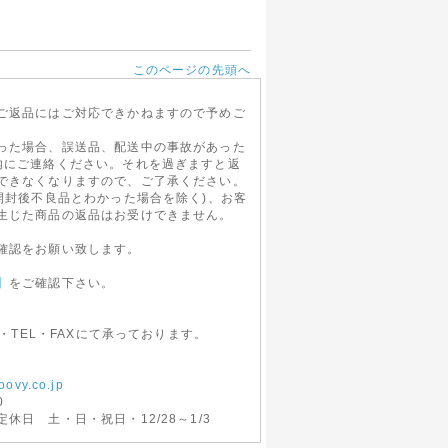
このページの先頭へ
ご返品にはご対応できかねますので予めご
った場合、誤送品、配送中の事故があった
内にご連絡ください。それを過ぎますと返
できなくなりますので、ご了承ください。
開封後不良品とわかった場合を除く)、お客
生じた商品の返品はお受けできません。
確認をお願い致します。
】
をご確認下さい。
l・TEL・FAXにて承っております。
oovy.co.jp
0
休日 土・日・祝日・12/28～1/3