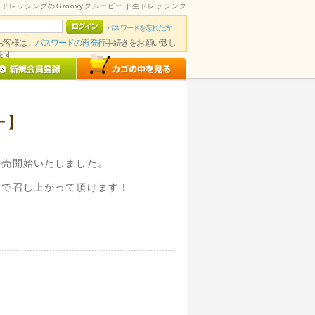
ドレッシングのGroovyグルービー | 生ドレッシング
パスワードを忘れた方
たお客様は、
パスワードの再発行
手続きをお願い致し
ます
ー】
販売開始いたしました。
庭で召し上がって頂けます！
。