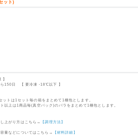
セット)
限 】
150日 【 要冷凍 -18℃以下 】
～4セットは1セット毎の箱をまとめて1梱包とします。
セット以上は1商品毎(真空パック)のバラをまとめて1梱包とします。
召し上がり方はこちら→
【調理方法】
内容量などについてはこちら→
【材料詳細】