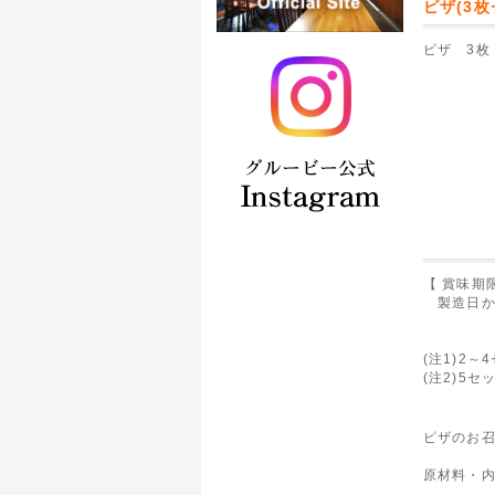
ピザ(3枚
ピザ 3枚
【 賞味期
製造日から
(注1)2
(注2)5
ピザのお
原材料・