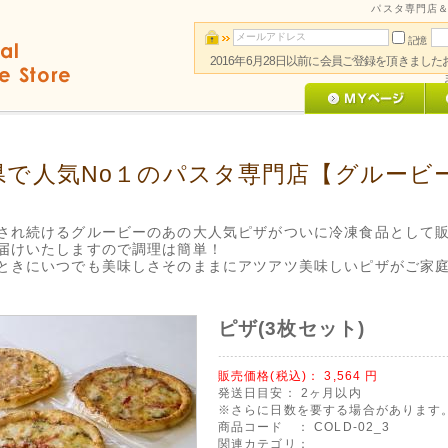
パスタ専門店＆
記憶
2016年6月28日以前に会員ご登録を頂きまし
県で人気No１のパスタ専門店【グルービ
され続けるグルービーのあの大人気ピザがついに冷凍食品として
届けいたしますので調理は簡単！
ときにいつでも美味しさそのままにアツアツ美味しいピザがご家
ピザ(3枚セット)
販売価格(税込)：
3,564
円
発送日目安：
2ヶ月以内
※さらに日数を要する場合があります
商品コード ：
COLD-02_3
関連カテゴリ：